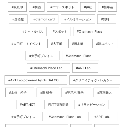
#風景印
#初詣
#パワースポット
#神社
#新年会
#居酒屋
#otemon card
#イルミネーション
#無料
#シャトルバス
#スポット
#Otemachi Place
#大手町 ＃イベント
#大手町
#日本橋
#涼スポット
#大手町プレイス
#Otemachi Place
#Otemachi Place Lab
#ART Lab.
#ART Lab powered by GEIDAI COI
#クリエイティヴ・レガシー
#土佐 尚子
#隈 研吾
#宇津木 安来
#東京藝大
#ART×ICT
#NTT都市開発
#リラクゼーション
#大手町プレイス
#Otemachi Place Lab
#ART Lab.