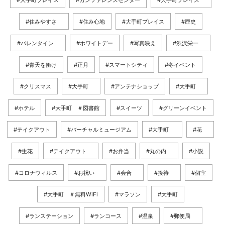
#大手町プレイス
#カンファレンスセンター
#大手町プレイス
#住みやすさ
#住み心地
#大手町プレイス
#歴史
#バレンタイン
#ホワイトデー
#写真映え
#渋沢栄一
#青天を衝け
#正月
#スマートシティ
#冬イベント
#クリスマス
#大手町
#アンテナショップ
#大手町
#ホテル
#大手町 ＃図書館
#スイーツ
#グリーンイベント
#テイクアウト
#バーチャルミュージアム
#大手町
#花
#生花
#テイクアウト
#お弁当
#丸の内
#小説
#コロナウィルス
#お祝い
#会合
#接待
#個室
#大手町 ＃無料WiFi
#マラソン
#大手町
#ランステーション
#ランコース
#温泉
#郵便局