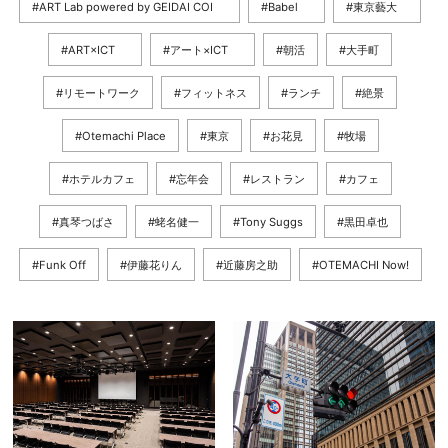
#ART Lab powered by GEIDAI COI
#Babel
#東京藝大
#ART×ICT
#アート×ICT
#朝活
#大手町
#リモートワーク
#フィットネス
#ランチ
#絶景
#Otemachi Place
#東京
#お花見
#牧場
#ホテルカフェ
#忘年会
#レストラン
#カフェ
#真琴つばさ
#蛯名健一
#Tony Suggs
#黒田卓也
#Funk Off
#伊藤花りん
#近藤房之助
#OTEMACHI Now!